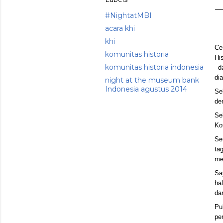
#NightatMBI
acara khi
khi
Ce
komunitas historia
Hi
komunitas historia indonesia
d
dia
night at the museum bank
Indonesia agustus 2014
Se
de
Se
Ko
Se
ta
me
Sa
ha
da
Pu
pe