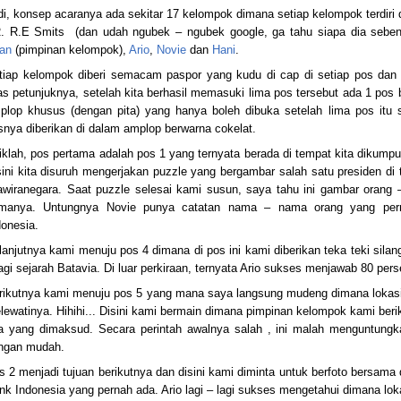
di, konsep acaranya ada sekitar 17 kelompok dimana setiap kelompok terdiri
. R.E Smits
(dan udah ngubek – ngubek google, ga tahu siapa dia sebenar
an
(pimpinan kelompok),
Ario
,
Novie
dan
Hani
.
tiap kelompok diberi semacam paspor yang kudu di cap di setiap pos dan 
las petunjuknya, setelah kita berhasil memasuki lima pos tersebut ada 1 pos
plop khusus (dengan pita) yang hanya boleh dibuka setelah lima pos itu 
snya diberikan di dalam amplop berwarna cokelat.
iklah, pos pertama adalah pos 1 yang ternyata berada di tempat kita dikumpu
sini kita disuruh mengerjakan puzzle yang bergambar salah satu presiden di
awiranegara. Saat puzzle selesai kami susun, saya tahu ini gambar orang –
manya. Untungnya Novie punya catatan nama – nama orang yang pern
donesia.
lanjutnya kami menuju pos 4 dimana di pos ini kami diberikan teka teki sila
lagi sejarah Batavia. Di luar perkiraan, ternyata Ario sukses menjawab 80 per
rikutnya kami menuju pos 5 yang mana saya langsung mudeng dimana lokas
lewatinya. Hihihi... Disini kami bermain dimana pimpinan kelompok kami ber
a yang dimaksud. Secara perintah awalnya salah , ini malah menguntungk
ngan mudah.
s 2 menjadi tujuan berikutnya dan disini kami diminta untuk berfoto bersama 
nk Indonesia yang pernah ada. Ario lagi – lagi sukses mengetahui dimana loka