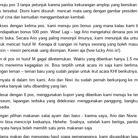
nuju pos 3 tanpa petunjuk karena panitia kekurangan amplop yang berisikan p
s tersebut. Disini kami disuruh
mencari mata uang dengan gambar presiden s
ruf cina dan kemudian menggambarkan kembali.
kses dengan kelima pos, kami menuju pos bonus yang mana kalau kami ber
ndapatkan bonus 500 poin. Wow! Lagi – lagi Ario mengetahui dimana pos ini
mi buka. Secara Ario yang paling menonjol ilmunya, kami menunjuk dia untu
tuk mencari huruf M. Kenapa di ruangan ini hanya seorang yang boleh masuk
sin – mesin pencetak uang disimpan. Keren aja (how lucky Ario is!).
n di pos ini huruf M gagal diketemukan. Waktu yang diberikan hanya 1.5 me
mi menerima kegagalan ini. Bisa terpilih untuk acara ini saja kami berlim
ngan teman – teman baru yang sudah janjian untuk ikut acara KHI berikutnya
rnyata di dalam tim kami, Ario dan Novi itu sudah pernah berkunjung ke
reka banyak tahu dibanding yang lain.
lesai dengan 6 pos, menggunakan kupon yang diberikan kami menuju ke temp
seum, lapangan terbuka yang didekorasi menggunakan panggung, bangk
sedia.
ngan pilihan makanan satai ayam dan baso - karena saya, Ario dan Novie y
mi bisa mencicipi keduanya. Hehehe. Soalnya, setelah kami bertiga, paniti
rnyata hanya boleh memilih satu jenis makanan saja.
lama makan dan menunggu hasil siapa pemenangnya, kami disuguhkan lagu 