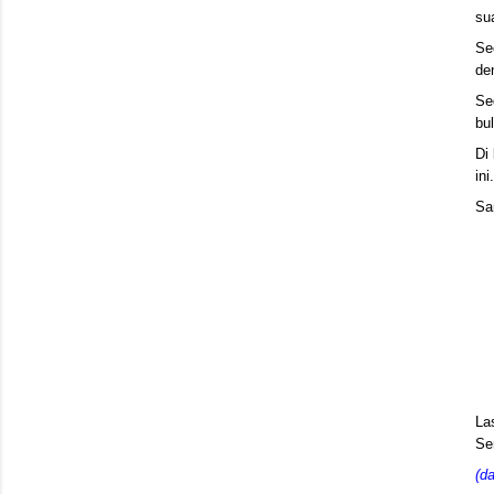
su
Se
de
Se
bu
Di
in
Sa
La
Se
(d