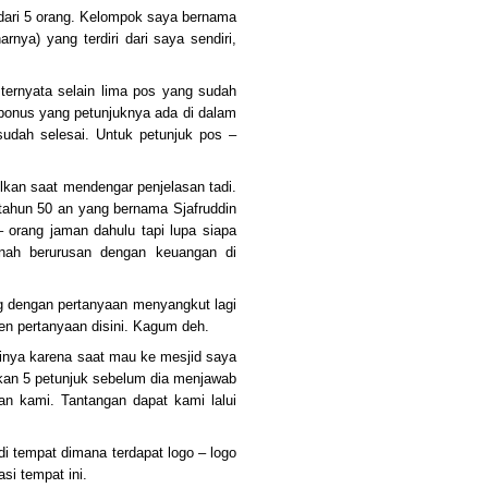
 dari 5 orang. Kelompok saya bernama
nya) yang terdiri dari saya sendiri,
ternyata selain lima pos yang sudah
 bonus yang petunjuknya ada di dalam
sudah selesai. Untuk petunjuk pos –
lkan saat mendengar penjelasan tadi.
 tahun 50 an yang bernama Sjafruddin
 orang jaman dahulu tapi lupa siapa
ah berurusan dengan keuangan di
ng dengan pertanyaan menyangkut lagi
sen pertanyaan disini. Kagum deh.
inya karena saat mau ke mesjid saya
ikan 5 petunjuk sebelum dia menjawab
an kami. Tantangan dapat kami lalui
di tempat dimana terdapat logo – logo
si tempat ini.