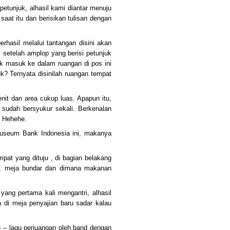
etunjuk, alhasil kami diantar menuju
aat itu dan berisikan tulisan dengan
hasil melalui tantangan disini akan
 setelah amplop yang berisi petunjuk
k masuk ke dalam ruangan di pos ini
? Ternyata disinilah ruangan tempat
nit dan area cukup luas. Apapun itu,
a sudah bersyukur sekali. Berkenalan
. Hehehe.
 museum Bank Indonesia ini, makanya
at yang dituju , di bagian belakang
u, meja bundar dan dimana makanan
ang pertama kali mengantri, alhasil
a di meja penyajian baru sadar kalau
– lagu perjuangan oleh band dengan