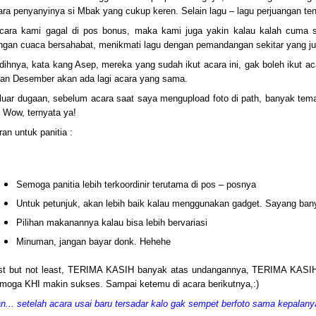
ara penyanyinya si Mbak yang cukup keren. Selain lagu – lagu perjuangan ten
cara kami gagal di pos bonus, maka kami juga yakin kalau kalah cuma se
ngan cuaca bersahabat, menikmati lagu dengan pemandangan sekitar yang ju
dihnya, kata kang Asep, mereka yang sudah ikut acara ini, gak boleh ikut a
lan Desember akan ada lagi acara yang sama.
 luar dugaan, sebelum acara saat saya mengupload foto di path, banyak tem
i. Wow, ternyata ya!
ran untuk panitia :
Semoga panitia lebih terkoordinir terutama di pos – posnya
Untuk petunjuk, akan lebih baik kalau menggunakan gadget. Sayang ban
Pilihan makanannya kalau bisa lebih bervariasi
Minuman, jangan bayar donk. Hehehe
st but not least, TERIMA KASIH banyak atas undangannya, TERIMA KASIH 
moga KHI makin sukses. Sampai ketemu di acara berikutnya,:)
an... setelah acara usai baru tersadar kalo gak sempet berfoto sama kepalan