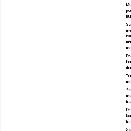
Me
po
hu
Su
me
ka
un
me
Da
ka
de
Te
me
Se
mu
ter
De
ka
te
Se