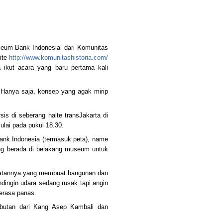
useum Bank Indonesia’ dari Komunitas
site
http://www.komunitashistoria.com/
sa ikut acara yang baru pertama kali
 Hanya saja, konsep yang agak mirip
is di seberang halte transJakarta di
ulai pada pukul 18.30.
ank Indonesia (termasuk peta), name
ang berada di belakang museum untuk
watannya yang membuat bangunan dan
ndingin udara sedang rusak tapi angin
merasa panas.
butan dari Kang Asep Kambali dan