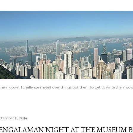
Skip to main content
e them down. I challenge myself over things but then I forget to write them do
ptember 11, 2014
ENGALAMAN NIGHT AT THE MUSEUM B