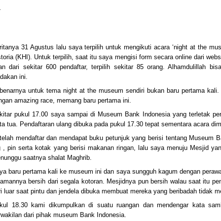
ritanya 31 Agustus lalu saya terpilih untuk mengikuti acara ‘night at the m
storia (KHI). Untuk terpilih, saat itu saya mengisi form secara online dari web
an dari sekitar 600 pendaftar, terpilih sekitar 85 orang. Alhamdulillah bi
dakan ini.
benarnya untuk tema night at the museum sendiri bukan baru pertama kali.
ngan amazing race, memang baru pertama ini.
kitar pukul 17.00 saya sampai di Museum Bank Indonesia yang terletak pers
ta tua. Pendaftaran ulang dibuka pada pukul 17.30 tepat sementara acara dim
telah mendaftar dan mendapat buku petunjuk yang berisi tentang Museum B
g , pin serta kotak yang berisi makanan ringan, lalu saya menuju Mesjid y
nunggu saatnya shalat Maghrib.
ya baru pertama kali ke museum ini dan saya sungguh kagum dengan pera
lamannya bersih dari segala kotoran. Mesjidnya pun bersih walau saat itu pe
ri luar saat pintu dan jendela dibuka membuat mereka yang beribadah tidak 
kul 18.30 kami dikumpulkan di suatu ruangan dan mendengar kata sam
rwakilan dari pihak museum Bank Indonesia.