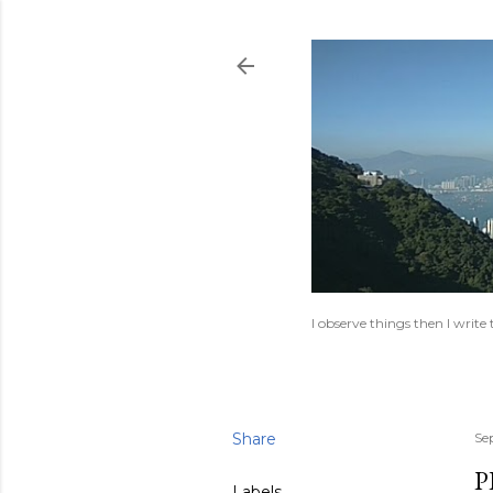
I observe things then I writ
Share
Se
P
Labels