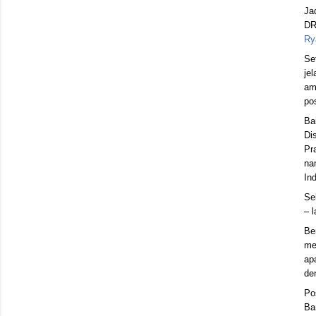
Ja
DR
Ry
Se
je
am
po
Ba
Di
Pr
na
In
Se
– 
Be
me
ap
de
Po
Ba