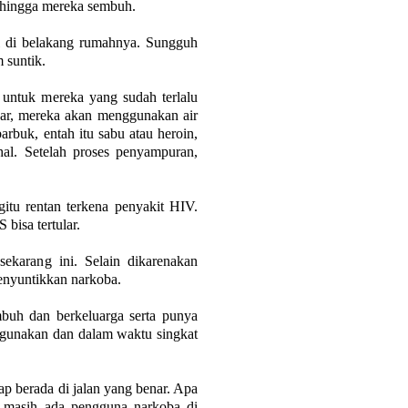
sehingga mereka sembuh.
l di belakang rumahnya. Sungguh
 suntik.
untuk mereka yang sudah terlalu
luar, mereka akan menggunakan air
rbuk, entah itu sabu atau heroin,
al. Setelah proses penyampuran,
itu rentan terkena penyakit HIV.
bisa tertular.
ekarang ini. Selain dikarenakan
menyuntikkan narkoba.
mbuh dan berkeluarga serta punya
ggunakan dan dalam waktu singkat
ap berada di jalan yang benar. Apa
at masih ada pengguna narkoba di