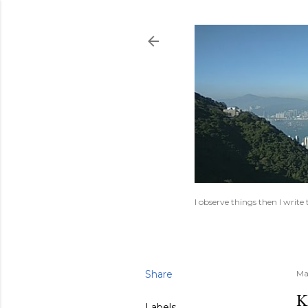
I observe things then I writ
Share
Ma
K
Labels