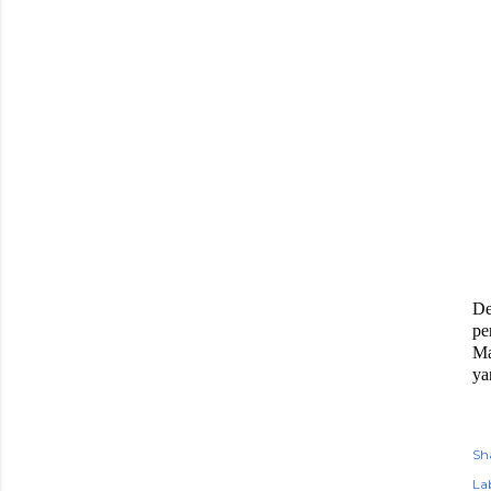
De
pe
Ma
ya
Sh
Lab