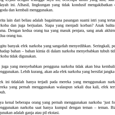
layah ini. Alhasil, lingkungan yang tidak kondusif mengakibatka
rgoda dan kembali menggunakan.
rita lain dari beliau adalah bagaimana pasangan suami istri yang ter
rkoba dan juga berjualan. Siapa yang menjadi korban? Anak balit
ama. Dengan kedua orang tua yang masuk penjara, sang anak akhirn
dua orang tua.
gitu banyak efek narkoba yang sangatlah menyedihkan. Seringkali, 
rhadap bahan – bahan kimia di dalam narkoba menyebabkan tubuh tida
rkoba tidak digunakan.
i juga yang menyebabkan pengguna narkoba tidak akan bisa kembali s
nggunakan. Lebih kurang, akan ada efek narkoba yang bersifat jangka
ek ini tidaklah hanya terjadi pada mereka yang menggunakan nar
reka yang pernah menggunakan walaupun sekali dua kali, efek ters
buh.
ya kenal beberapa orang yang pernah menggunakan narkoba ‘just for f
nggunakan narkoba saat hanya kumpul dengan teman – teman. Bia
gunakan adalah ganja atau pil ekstasi.