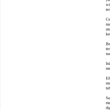
wi
te
Ce
na
ut
ke
Be
te
na
In
me
Ef
me
tu
Sa
me
di