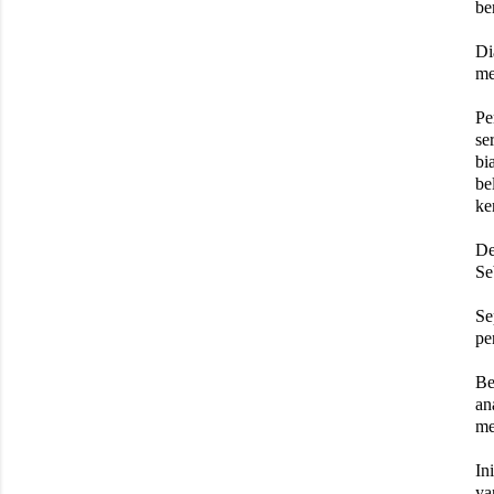
be
Di
me
Pe
se
bi
be
ke
De
Se
Se
pe
Be
an
me
In
ya