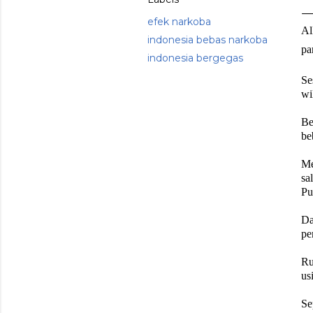
efek narkoba
Al
indonesia bebas narkoba
pa
indonesia bergegas
Se
wi
Be
be
Me
sa
Pu
Da
pe
Ru
us
Se