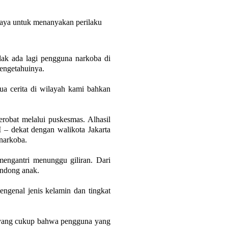
aya untuk menanyakan perilaku
dak ada lagi pengguna narkoba di
mengetahuinya.
mua cerita di wilayah kami bahkan
robat melalui puskesmas. Alhasil
I – dekat dengan walikota Jakarta
narkoba.
engantri menunggu giliran. Dari
ndong anak.
ngenal jenis kelamin dan tingkat
 yang cukup bahwa pengguna yang