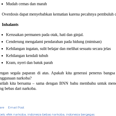
Mudah cemas dan marah
Overdosis dapat menyebabkan kematian karena pecahnya pembuluh d
Inhalants
Kerusakan permanen pada otak, hati dan ginjal.
Cenderung mengalami pendarahan pada hidung (mimisan)
Kehilangan ingatan, sulit belajar dan melihat sesuatu secara jelas
Kehilangan kendali tubuh
Kram, nyeri dan batuk parah
ngan segala paparan di atas. Apakah kita generasi penerus bang
nggunaan narkoba?
rilah kita bersama – sama dengan BNN bahu membahu untuk mencip
ng bebas dari narkoba.
are
Email Post
els:
efek narkoba
indonesia bebas narkoba
indonesia bergegas