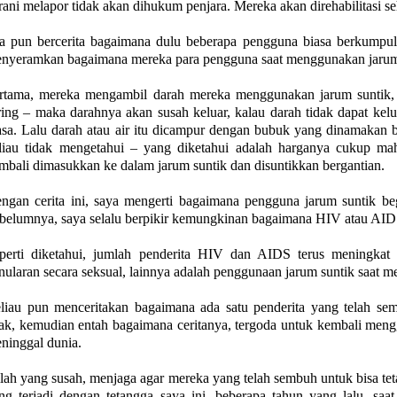
rani melapor tidak akan dihukum penjara. Mereka akan direhabilitasi 
a pun bercerita bagaimana dulu beberapa pengguna biasa berkumpu
nyeramkan bagaimana mereka para pengguna saat menggunakan jarum
rtama, mereka mengambil darah mereka menggunakan jarum suntik, 
ring – maka darahnya akan susah keluar, kalau darah tidak dapat ke
asa. Lalu darah atau air itu dicampur dengan bubuk yang dinamakan ba
liau tidak mengetahui – yang diketahui adalah harganya cukup mah
mbali dimasukkan ke dalam jarum suntik dan disuntikkan bergantian.
ngan cerita ini, saya mengerti bagaimana pengguna jarum suntik beg
belumnya, saya selalu berpikir kemungkinan bagaimana HIV atau AIDS 
perti diketahui, jumlah penderita HIV dan AIDS terus meningkat s
nularan secara seksual, lainnya adalah penggunaan jarum suntik saat 
liau pun menceritakan bagaimana ada satu penderita yang telah se
ak, kemudian entah bagaimana ceritanya, tergoda untuk kembali men
ninggal dunia.
ilah yang susah, menjaga agar mereka yang telah sembuh untuk bisa tet
ng terjadi dengan tetangga saya ini, beberapa tahun yang lalu, sa