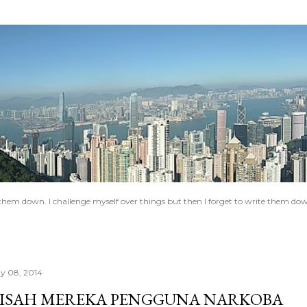
Skip to main content
e them down. I challenge myself over things but then I forget to write them do
y 08, 2014
ISAH MEREKA PENGGUNA NARKOBA