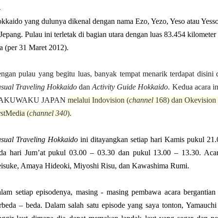
kkaido yang dulunya dikenal dengan nama Ezo, Yezo, Yeso atau Yesso
 Jepang. Pulau ini terletak di bagian utara dengan luas 83.454 kilomet
ta (per 31 Maret 2012).
ngan pulau yang begitu luas, banyak tempat menarik terdapat disini 
sual Traveling Hokkaido
dan
Activity Guide Hokkaido
. Kedua acara i
AKUWAKU JAPAN
melalui Indovision (
channel
168) dan Okevision 
rstMedia (
channel 340
).
sual Traveling Hokkaido
ini ditayangkan setiap hari Kamis pukul 21
da hari Jum’at pukul 03.00 – 03.30 dan pukul 13.00 – 13.30. Aca
isuke, Amaya Hideoki, Miyoshi Risu, dan Kawashima Rumi.
lam setiap episodenya, masing - masing pembawa acara bergantian 
rbeda – beda. Dalam salah satu episode yang saya tonton, Yamauchi 