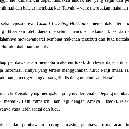
nggir laut dimana dia dapat memakan landak laut yang segar dan pe
nikmati dan belajar membuat kue Taiyaki – yang merupakan makanan k
 setiap episodenya ,
Casual Traveling Hokkaido
, menceritakan tentan
ng dihasilkan oleh daerah tersebut, mencoba makanan khas dari 
dalamnya mewawancarai pembuat makanan tersebut) dan juga perca
nduduk lokal maupun turis.
tiap pembawa acara mencoba makanan lokal, di televisi dapat diliha
ga informasi lainnya yang tertera menggunakan huruf kanji (maaf, sa
lain hanya mengerti angka yang ditulis dengan penulisan biasa).
mauchi Keisuke yang merupakan penyanyi terkenal di Jepang membawa
pi menarik. Lain Yamauchi, lain lagi dengan Amaya Hideoki, lel
yanya yang lebih santai dan lucu.
rlepas dari pembawaan masing - masing pembawa acara, acara ini