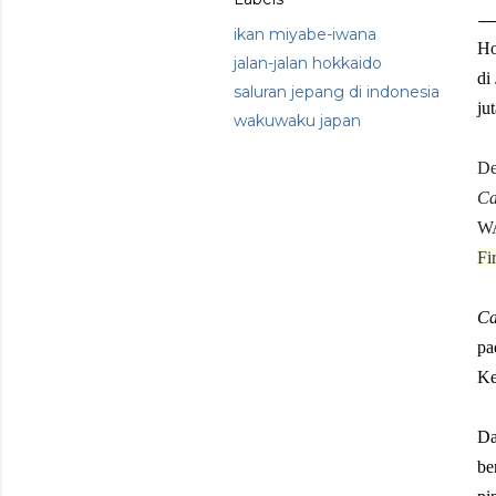
ikan miyabe-iwana
Ho
jalan-jalan hokkaido
di
saluran jepang di indonesia
ju
wakuwaku japan
De
Ca
W
Fi
Ca
pa
Ke
Da
be