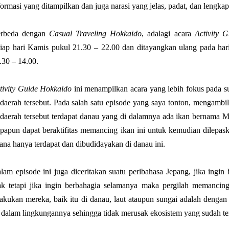
formasi yang ditampilkan dan juga narasi yang jelas, padat, dan lengkap
rbeda dengan
Casual Traveling Hokkaido
, adalagi acara
Activity 
tiap hari Kamis pukul 21.30 – 22.00 dan ditayangkan ulang pada har
.30 – 14.00.
tivity Guide Hokkaido
ini menampilkan acara yang lebih fokus pada s
 daerah tersebut. Pada salah satu episode yang saya tonton, mengambi
 daerah tersebut terdapat danau yang di dalamnya ada ikan bernama M
apapun dapat beraktifitas memancing ikan ini untuk kemudian dilepa
ana hanya terdapat dan dibudidayakan di danau ini.
lam episode ini juga diceritakan suatu peribahasa Jepang, jika ingi
ak tetapi jika ingin berbahagia selamanya maka pergilah memanci
lakukan mereka, baik itu di danau, laut ataupun sungai adalah dengan
 dalam lingkungannya sehingga tidak merusak ekosistem yang sudah te