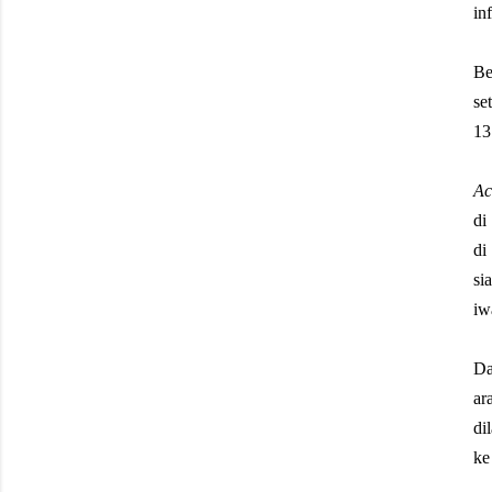
in
Be
se
13
Ac
di
di
si
iw
Da
ar
di
ke