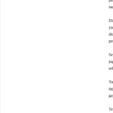
pi
me
Di
ya
di
pe
Se
ju
se
Ya
ta
ga
Te