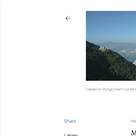
I observe things then I writ
Share
Apr
M
Labels