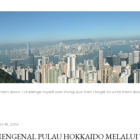
Skip to main content
e them down. I challenge myself over things but then I forget to write them do
il 18, 2014
ENGENAL PULAU HOKKAIDO MELALUI