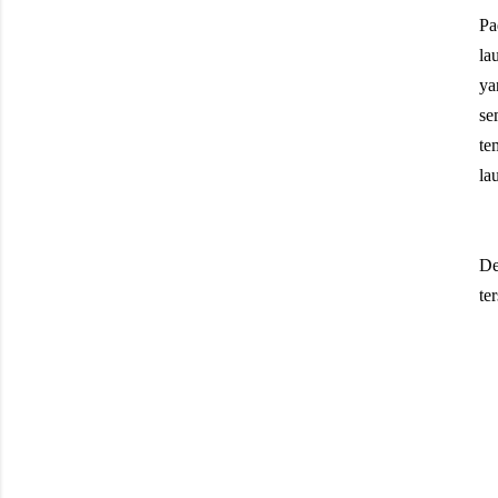
Pa
la
ya
se
te
la
De
te