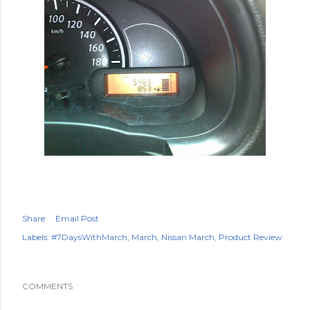
Share
Email Post
Labels:
#7DaysWithMarch
March
Nissan March
Product Review
COMMENTS