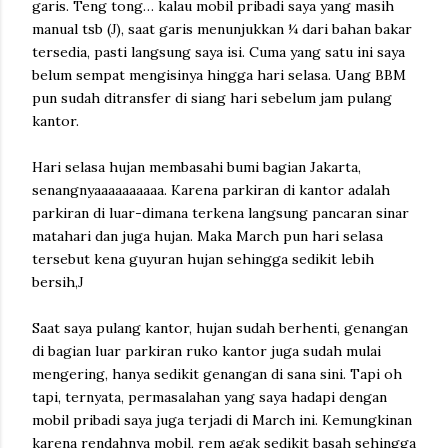
garis. Teng tong… kalau mobil pribadi saya yang masih
manual tsb (
), saat garis menunjukkan ¼ dari bahan bakar
J
tersedia, pasti langsung saya isi. Cuma yang satu ini saya
belum sempat mengisinya hingga hari selasa. Uang BBM
pun sudah ditransfer di siang hari sebelum jam pulang
kantor.
Hari selasa hujan membasahi bumi bagian
Jakarta
,
senangnyaaaaaaaaaa. Karena parkiran di kantor adalah
parkiran di luar-dimana terkena langsung pancaran sinar
matahari dan juga hujan. Maka March pun hari selasa
tersebut kena guyuran hujan sehingga sedikit lebih
bersih,
J
Saat saya pulang kantor, hujan sudah berhenti, genangan
di bagian luar parkiran ruko kantor juga sudah mulai
mengering, hanya sedikit genangan di
sana
sini. Tapi oh
tapi, ternyata, permasalahan yang saya hadapi dengan
mobil pribadi saya juga terjadi di March ini. Kemungkinan
karena rendahnya mobil, rem agak sedikit basah sehingga