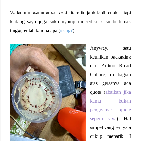
Walau ujung-ujungnya, kopi hitam itu jauh lebih enak… tapi
kadang saya juga suka nyampurin sedikit susu berlemak
tinggi, entah karena apa (
iseng?
)
Anyway, satu
keunikan packaging
dari Animo Bread
Culture, di bagian
atas gelasnya ada
quote (
abaikan jika
kamu bukan
penggemar quote
seperti saya
). Hal
simpel yang ternyata
cukup menarik. I