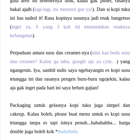
gula aren itu sebenernya unik, kalau gak pinter, rasanya
bakal ajaib (
lagi-lagi, ini menurut gue ya!
). Dan si kopi tuku
ini has nailed it! Rasa kopinya susunya jadi enak bangetsss
(
inget ya, S yang 3 kali ini menandakan enaknya
kebangetan
).
Perpaduan antara susu dan creamer-nya (
tahu kan beda susu
dan creamer? Kalau ga tahu, google aja ya cyin…
) yang
ngangenin. Iya, sambil nulis saya ngebayangin es kopi susu
tetangga ini dan rasanya pengen buru-buru ngojekin, kalau
aja gak inget pada hari ini saya belum gajian!
Packaging untuk gelasnya kopi tuku juga simpel dan
cakeup. Kalau boleh, please buat menu untuk es kopi susu
tetangga tanpa es tapi isinya penuh...hahahahha... harga
double juga boleh kok *
dudududu