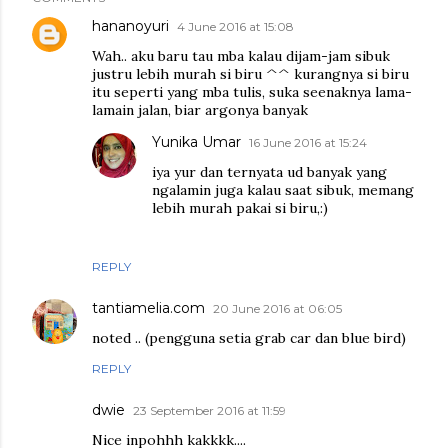
hananoyuri
4 June 2016 at 15:08
Wah.. aku baru tau mba kalau dijam-jam sibuk
justru lebih murah si biru ^^ kurangnya si biru
itu seperti yang mba tulis, suka seenaknya lama-
lamain jalan, biar argonya banyak
Yunika Umar
16 June 2016 at 15:24
iya yur dan ternyata ud banyak yang
ngalamin juga kalau saat sibuk, memang
lebih murah pakai si biru,:)
REPLY
tantiamelia.com
20 June 2016 at 06:05
noted .. (pengguna setia grab car dan blue bird)
REPLY
dwie
23 September 2016 at 11:59
Nice inpohhh kakkkk....