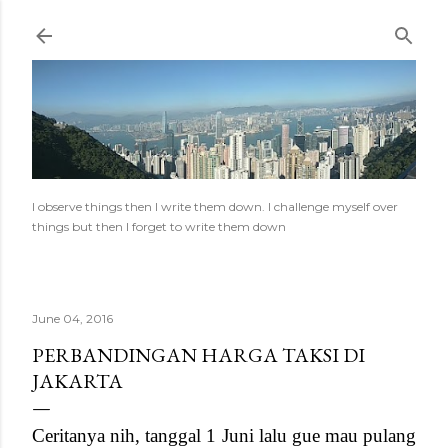
Skip to main content
I observe things then I write them down. I challenge myself over
things but then I forget to write them down
June 04, 2016
PERBANDINGAN HARGA TAKSI DI
JAKARTA
Ceritanya nih, tanggal 1 Juni lalu gue mau pulang