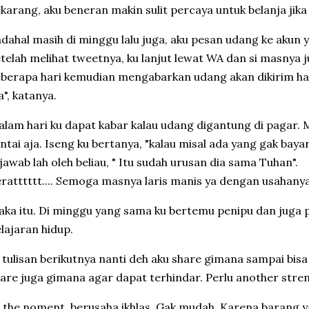
karang, aku beneran makin sulit percaya untuk belanja jik
adahal masih di minggu lalu juga, aku pesan udang ke akun 
telah melihat tweetnya, ku lanjut lewat WA dan si masnya 
berapa hari kemudian mengabarkan udang akan dikirim hari
a", katanya.
alam hari ku dapat kabar kalau udang digantung di pagar. 
ntai aja. Iseng ku bertanya, "kalau misal ada yang gak baya
ijawab lah oleh beliau, " Itu sudah urusan dia sama Tuhan".
eratttttt.... Semoga masnya laris manis ya dengan usahanya
aka itu. Di minggu yang sama ku bertemu penipu dan juga 
lajaran hidup.
i tulisan berikutnya nanti deh aku share gimana sampai bisa
are juga gimana agar dapat terhindar. Perlu another stren
 the noment, berusaha ikhlas. Gak mudah. Karena barang y