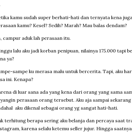
etika kamu sudah super berhati-hati dan ternyata kena jug
erasaan kamu? Kesel? Sedih? Marah? Mau balas dendam?
h, campur aduk lah perasaan itu.
inggu lalu aku jadi korban penipuan, nilainya 175.000 tapi 
na ya?
ampe-sampe ku merasa malu untuk bercerita. Tapi, aku h
sa ini. Kenapa?
rena di luar sana ada yang kena dari orang yang sama samp
yangin perasaan orang tersebut. Aku aja sampai sekarang m
dahal aku dikenal sebagai orang yg sangat hati-hati.
ak terhitung berapa sering aku belanja dan percaya saat tr
stagram, karena selalu ketemu seller jujur. Hingga saatnya