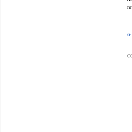
m
Sh
C