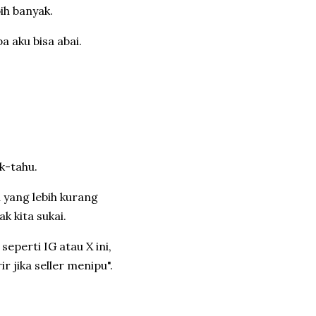
bih banyak.
 aku bisa abai.
k-tahu.
 yang lebih kurang
k kita sukai.
seperti IG atau X ini,
r jika seller menipu".