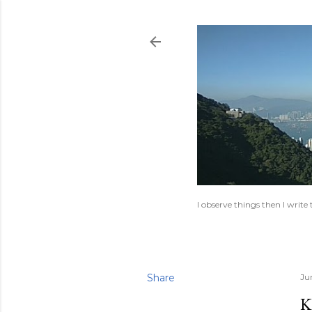
I observe things then I writ
Share
Ju
K