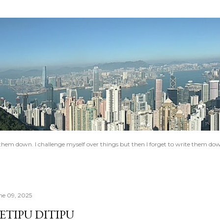
Skip to main content
e them down. I challenge myself over things but then I forget to write them do
ne 09, 2025
ETIPU DITIPU