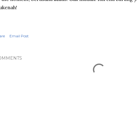
ukenah!
are
Email Post
OMMENTS