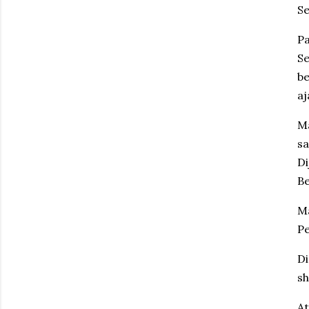
S
e
P
Se
be
aj
M
sa
D
B
M
Pe
D
sh
At