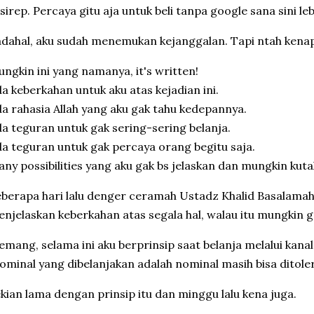
sirep. Percaya gitu aja untuk beli tanpa google sana sini le
adahal, aku sudah menemukan kejanggalan. Tapi ntah kenapa
ungkin ini yang namanya, it's written!
da keberkahan untuk aku atas kejadian ini.
da rahasia Allah yang aku gak tahu kedepannya.
da teguran untuk gak sering-sering belanja.
da teguran untuk gak percaya orang begitu saja.
any possibilities yang aku gak bs jelaskan dan mungkin kuta
eberapa hari lalu denger ceramah Ustadz Khalid Basalamah
njelaskan keberkahan atas segala hal, walau itu mungkin ga
emang, selama ini aku berprinsip saat belanja melalui kanal 
ominal yang dibelanjakan adalah nominal masih bisa ditoleri
kian lama dengan prinsip itu dan minggu lalu kena juga.