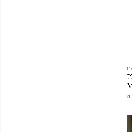
Ma
P
M
Sh