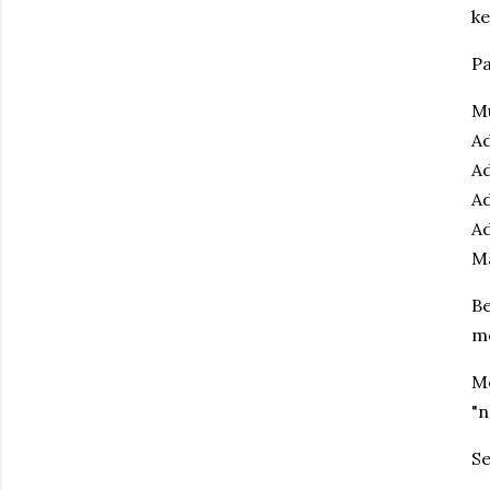
ke
P
M
A
A
A
A
M
B
me
M
"n
S
e