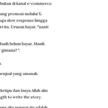
a bukan di kanal e-commerce.
yang promosi melalui X.
juga slow response hingga
 itu. Urusan bayar, "nanti
Masih belum bayar. Masih
r gimana? ".
.
penjual yang amanah.
 ketipu dan Insya Allah aku
gth to write the story.
ang aku pengen itu adalah