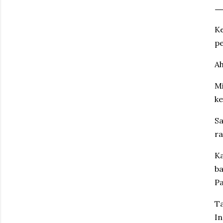
K
p
A
M
ke
S
ra
Ka
ba
Pa
T
In