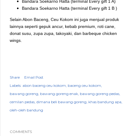
Bandara Soekarno Hatta (terminal Every gift 1 A)
Bandara Soekarno Hatta (terminal Every gift 1 B )
Selain Abon Baceng, Ceu Kokom ini juga menjual produk
lainnya seperti gepuk ancur, kebab premium, roti cane,
donat susu, zupa zupa, takoyaki, dan barbeque chicken
wings.
Share
Email Post
Labels:
abon baceng ceu kokom
baceng ceu kokom
bawang goreng
bawang goreng enak
bawang goreng pedas
cemilan pedas
dimana beli bawang goreng
khas bandung apa
oleh-oleh bandung
COMMENTS