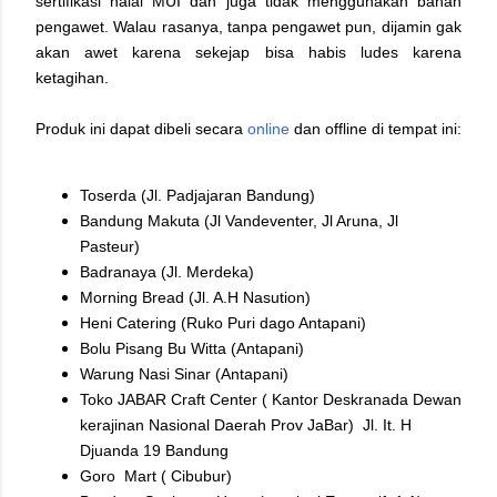
sertifikasi halal MUI dan juga tidak menggunakan bahan
pengawet. Walau rasanya, tanpa pengawet pun, dijamin gak
akan awet karena sekejap bisa habis ludes karena
ketagihan.
Produk ini dapat dibeli secara
online
dan offline di tempat ini:
Toserda (Jl. Padjajaran Bandung)
Bandung Makuta (Jl Vandeventer, Jl Aruna, Jl
Pasteur)
Badranaya (Jl. Merdeka)
Morning Bread (Jl. A.H Nasution)
Heni Catering (Ruko Puri dago Antapani)
Bolu Pisang Bu Witta (Antapani)
Warung Nasi Sinar (Antapani)
Toko JABAR Craft Center ( Kantor Deskranada Dewan
kerajinan Nasional Daerah Prov JaBar) Jl. It. H
Djuanda 19 Bandung
Goro Mart ( Cibubur)